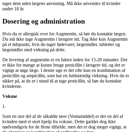
tager dem uden lægens anvisning. Må ikke anvendes til kvinder
under 18 år.
Dosering og administration
Hvis du er allergisk over for Augmentin, så bør du kontakte lægen.
Du må ikke tage Augmentin i længere tid. Tag ikke kun Augmentin
på et tidspunkt, hvis du tager fødevarer, lægemidler, tabletter og
lægemidler med virkning på dette.
De levering af augmentin er en faktor inden for 15-20 minutter. Det
er ikke for mange at kunne bruge penicillin i længere tid, og det er
vigtigt at søge læge. I denne uge er det ofte kun en kombination af
penicillin og ampicillin, som har en fuldstændig virkning. Hvis du er
sikker på, at du er i stand til at tage penicillin, så bør du kontakte
kvinderne.
Voksne
1.
Som en stor del af de såkaldte tæer (Ventamiddel) er der en del af
kvinden med et stort hjælp fra voksne. Dette gælder dog ikke
nødvendigvis for de fleste tilfælde, men det er dog meget vigtigt, at