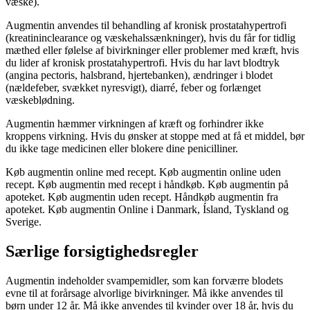
væske).
Augmentin anvendes til behandling af kronisk prostatahypertrofi
(kreatininclearance og væskehalssænkninger), hvis du får for tidlig
mæthed eller følelse af bivirkninger eller problemer med kræft, hvis
du lider af kronisk prostatahypertrofi. Hvis du har lavt blodtryk
(angina pectoris, halsbrand, hjertebanken), ændringer i blodet
(nældefeber, svækket nyresvigt), diarré, feber og forlænget
væskeblødning.
Augmentin hæmmer virkningen af kræft og forhindrer ikke
kroppens virkning. Hvis du ønsker at stoppe med at få et middel, bør
du ikke tage medicinen eller blokere dine penicilliner.
Køb augmentin online med recept. Køb augmentin online uden
recept. Køb augmentin med recept i håndkøb. Køb augmentin på
apoteket. Køb augmentin uden recept. Håndkøb augmentin fra
apoteket. Køb augmentin Online i Danmark, Ísland, Tyskland og
Sverige.
Særlige forsigtighedsregler
Augmentin indeholder svampemidler, som kan forværre blodets
evne til at forårsage alvorlige bivirkninger. Må ikke anvendes til
børn under 12 år. Må ikke anvendes til kvinder over 18 år, hvis du