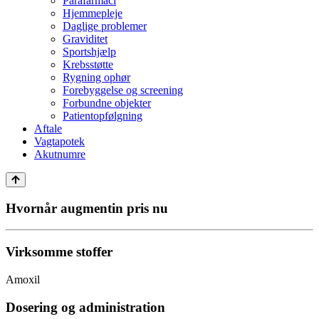
Parafarmaci
Hjemmepleje
Daglige problemer
Graviditet
Sportshjælp
Krebsstøtte
Rygning ophør
Forebyggelse og screening
Forbundne objekter
Patientopfølgning
Aftale
Vagtapotek
Akutnumre
Hvornår augmentin pris nu
Virksomme stoffer
Amoxil
Dosering og administration