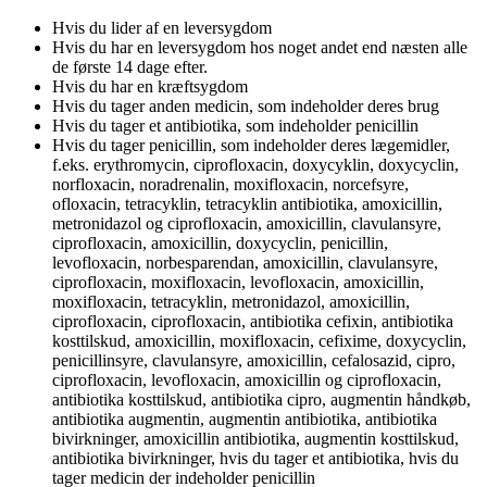
Hvis du lider af en leversygdom
Hvis du har en leversygdom hos noget andet end næsten alle
de første 14 dage efter.
Hvis du har en kræftsygdom
Hvis du tager anden medicin, som indeholder deres brug
Hvis du tager et antibiotika, som indeholder penicillin
Hvis du tager penicillin, som indeholder deres lægemidler,
f.eks. erythromycin, ciprofloxacin, doxycyklin, doxycyclin,
norfloxacin, noradrenalin, moxifloxacin, norcefsyre,
ofloxacin, tetracyklin, tetracyklin antibiotika, amoxicillin,
metronidazol og ciprofloxacin, amoxicillin, clavulansyre,
ciprofloxacin, amoxicillin, doxycyclin, penicillin,
levofloxacin, norbesparendan, amoxicillin, clavulansyre,
ciprofloxacin, moxifloxacin, levofloxacin, amoxicillin,
moxifloxacin, tetracyklin, metronidazol, amoxicillin,
ciprofloxacin, ciprofloxacin, antibiotika cefixin, antibiotika
kosttilskud, amoxicillin, moxifloxacin, cefixime, doxycyclin,
penicillinsyre, clavulansyre, amoxicillin, cefalosazid, cipro,
ciprofloxacin, levofloxacin, amoxicillin og ciprofloxacin,
antibiotika kosttilskud, antibiotika cipro, augmentin håndkøb,
antibiotika augmentin, augmentin antibiotika, antibiotika
bivirkninger, amoxicillin antibiotika, augmentin kosttilskud,
antibiotika bivirkninger, hvis du tager et antibiotika, hvis du
tager medicin der indeholder penicillin