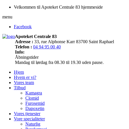
Velkommen til Apoteket Centrale 83 hjemmeside
menu
Facebook
Apoteket Centrale 83
Adresse :
33, rue Alphonse Karr 83700 Saint Raphael
Telefon :
04 94 95 00 40
Info:
Åbningstider
Mandag til lørdag fra 08.30 til 19.30 uden pause.
Hjem
Hvem er vi?
Vores team
Tilbud
Kamagra
Clomid
Furosemid
Dapoxetin
Vores tjenester
Vore specialiteter
Naturlig