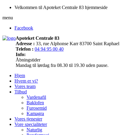
Velkommen til Apoteket Centrale 83 hjemmeside
menu
Facebook
Apoteket Centrale 83
Adresse :
33, rue Alphonse Karr 83700 Saint Raphael
Telefon :
04 94 95 00 40
Info:
Åbningstider
Mandag til lørdag fra 08.30 til 19.30 uden pause.
Hjem
Hvem er vi?
Vores team
Tilbud
Vardenafil
Baklofen
Furosemid
Kamagra
Vores tjenester
Vore specialiteter
Naturlig