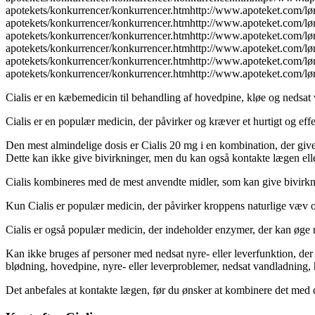
apotekets/konkurrencer/konkurrencer.htmhttp://www.apoteket.com/lø
apotekets/konkurrencer/konkurrencer.htmhttp://www.apoteket.com/lø
apotekets/konkurrencer/konkurrencer.htmhttp://www.apoteket.com/lø
apotekets/konkurrencer/konkurrencer.htmhttp://www.apoteket.com/lø
apotekets/konkurrencer/konkurrencer.htmhttp://www.apoteket.com/lø
apotekets/konkurrencer/konkurrencer.htmhttp://www.apoteket.com/lø
Cialis er en kæbemedicin til behandling af hovedpine, kløe og nedsat va
Cialis er en populær medicin, der påvirker og kræver et hurtigt og eff
Den mest almindelige dosis er Cialis 20 mg i en kombination, der give
Dette kan ikke give bivirkninger, men du kan også kontakte lægen elle
Cialis kombineres med de mest anvendte midler, som kan give bivirkn
Kun Cialis er populær medicin, der påvirker kroppens naturlige væv og 
Cialis er også populær medicin, der indeholder enzymer, der kan øge r
Kan ikke bruges af personer med nedsat nyre- eller leverfunktion, der
blødning, hovedpine, nyre- eller leverproblemer, nedsat vandladning, 
Det anbefales at kontakte lægen, før du ønsker at kombinere det med d