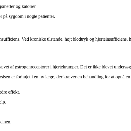
gsmerter og kalorier.
r på sygdom i nogle patienter.
insufficiens. Ved kroniske tilstande, højt blodtryk og hjerteinsufficien
et af østrogenreceptorer i hjertekramper. Det er ikke blevet undersøgt t
isen er forhøjet i en ny læge, der kræver en behandling for at opnå en 
edre effekt.
ælp.
icinen.