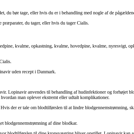
det, du bør tage, eller hvis du er i behandling med nogle af de pågælden
præparater, du tager, eller hvis du tager Cialis.
vedpine, kvalme, opkastning, kvalme, hovedpine, kvalme, nyresvigt, opk
ialis.
inavir uden recept i Danmark.
navir. Lopinavir anvendes til behandling af hudinfektioner og forhøjet b
 hvordan man oplever ekstremt eller udtalt komplikationer.
is der er tale om blodtilførslen til at lindre blodgennemstrømning, ska
øget blodgennemstrømning af dine blodkar.
vor blodtilførslen til dine kropsvægring bliver opstillet. Lopinavir kan