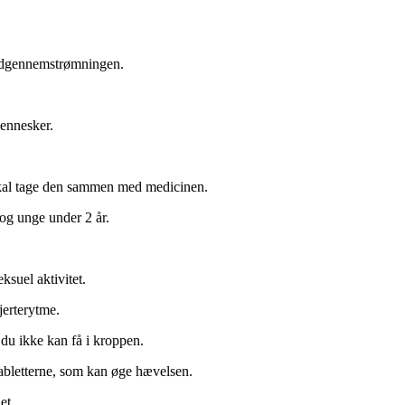
lodgennemstrømningen.
mennesker.
skal tage den sammen med medicinen.
og unge under 2 år.
ksuel aktivitet.
jerterytme.
 du ikke kan få i kroppen.
tabletterne, som kan øge hævelsen.
et.