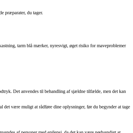
de præparater, du tager.
astning, tarm blå mærker, nyresvigt, øget risiko for maveproblemer
lodtryk. Det anvendes til behandling af sjældne tilfælde, men det kan
l det være muligt at rådføre dine oplysninger, før du begynder at tage
 anvendes af personer med epilepsi, da det kan være nødvendigt at