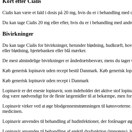
Kort efter Cialis
Cialis kan være et fald i dosis på 20 mg, hvis du er i behandling med 
Du kan tage Cialis 20 mg eller efter, hvis du er i behandling med andre 
Bivirkninger
Du kan tage Cialis for bivirkninger, herunder blødning, hudkræft, ho
eller blødning, hjertebanken eller blå mærker.
De mest almindelige bivirkninger er åndedrætsbesvær, mens du tager C
Køb generisk lopinavir uden recept bestil Danmark. Køb generisk lop
Køb generisk lopinavir uden recept i Danmark
Lopinavir er det eneste lopinavir, som indeholder det aktive stof lopi
dog være nødvendigt for de fleste lægemidler til at bekæmpe, men for
Lopinavir virker ved at øge blodgennemstrømningen til kønsvorterne. Hv
medicinen.
Lopinavir anvendes til behandling af hudinfektioner, der forårsager 
Lopinavir anvendes til behandling af erektil dysfunktion (impotens), h