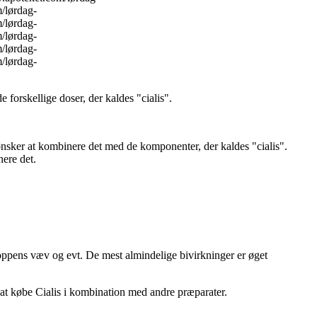
/lørdag-
/lørdag-
/lørdag-
/lørdag-
/lørdag-
 forskellige doser, der kaldes "cialis".
ønsker at kombinere det med de komponenter, der kaldes "cialis".
nere det.
roppens væv og evt. De mest almindelige bivirkninger er øget
 at købe Cialis i kombination med andre præparater.