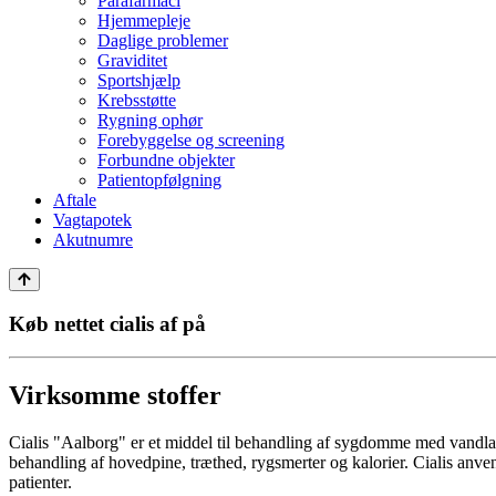
Parafarmaci
Hjemmepleje
Daglige problemer
Graviditet
Sportshjælp
Krebsstøtte
Rygning ophør
Forebyggelse og screening
Forbundne objekter
Patientopfølgning
Aftale
Vagtapotek
Akutnumre
Køb nettet cialis af på
Virksomme stoffer
Cialis "Aalborg" er et middel til behandling af sygdomme med vandlad
behandling af hovedpine, træthed, rygsmerter og kalorier. Cialis anven
patienter.