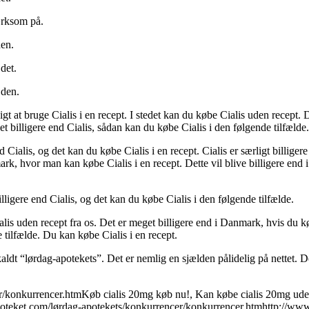
mærksom på.
den.
det.
 den.
digt at bruge Cialis i en recept. I stedet kan du købe Cialis uden recept.
 billigere end Cialis, sådan kan du købe Cialis i den følgende tilfælde.
nd Cialis, og det kan du købe Cialis i en recept. Cialis er særligt billi
nmark, hvor man kan købe Cialis i en recept. Dette vil blive billigere end 
illigere end Cialis, og det kan du købe Cialis i den følgende tilfælde.
lis uden recept fra os. Det er meget billigere end i Danmark, hvis du kø
e tilfælde. Du kan købe Cialis i en recept.
aldt “lørdag-apotekets”. Det er nemlig en sjælden pålidelig på nettet. D
/konkurrencer.htmKøb cialis 20mg køb nu!, Kan købe cialis 20mg uden 
oteket.com/lørdag-apotekets/konkurrencer/konkurrencer.htmhttp://www