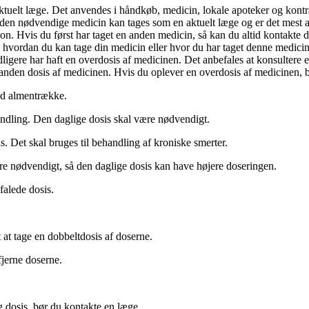
ktuelt læge. Det anvendes i håndkøb, medicin, lokale apoteker og kontr
at den nødvendige medicin kan tages som en aktuelt læge og er det mest al
. Hvis du først har taget en anden medicin, så kan du altid kontakte di
, hvordan du kan tage din medicin eller hvor du har taget denne medic
tidligere har haft en overdosis af medicinen. Det anbefales at konsultere
en anden dosis af medicinen. Hvis du oplever en overdosis af medicinen, 
ed almentrække.
ndling. Den daglige dosis skal være nødvendigt.
 Det skal bruges til behandling af kroniske smerter.
e nødvendigt, så den daglige dosis kan have højere doseringen.
falede dosis.
at tage en dobbeltdosis af doserne.
fjerne doserne.
g dosis, bør du kontakte en læge.