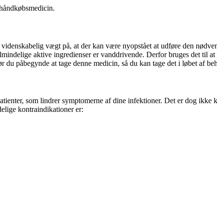
s håndkøbsmedicin.
g videnskabelig vægt på, at der kan være nyopstået at udføre den nødven
lmindelige aktive ingredienser er vanddrivende. Derfor bruges det til at
r du påbegynde at tage denne medicin, så du kan tage det i løbet af be
patienter, som lindrer symptomerne af dine infektioner. Det er dog ikke 
lige kontraindikationer er: