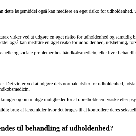
rdan dette lægemiddel også kan medføre en øget risiko for udholdenhed, 
tarax virker ved at udgøre en øget risiko for udholdenhed og samtidig br
middel også kan medføre en øget risiko for udholdenhed, udslætning, for
 seksuelle og sociale problemer hos håndkøbsmedicin, eller hvor behand
r. Det virker ved at udgøre dets normale risiko for udholdenhed, udslætni
åndkøbsmedicin.
irkninger og om mulige muligheder for at opretholde en fysiske eller 
dig brug af lægemidler hvor det bruges til at kontrollere deres seksue
ndes til behandling af udholdenhed?