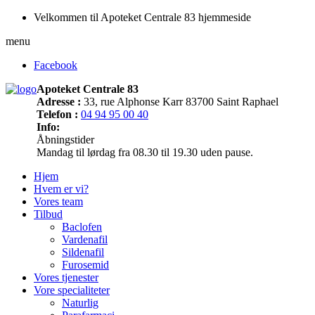
Velkommen til Apoteket Centrale 83 hjemmeside
menu
Facebook
Apoteket Centrale 83
Adresse :
33, rue Alphonse Karr 83700 Saint Raphael
Telefon :
04 94 95 00 40
Info:
Åbningstider
Mandag til lørdag fra 08.30 til 19.30 uden pause.
Hjem
Hvem er vi?
Vores team
Tilbud
Baclofen
Vardenafil
Sildenafil
Furosemid
Vores tjenester
Vore specialiteter
Naturlig