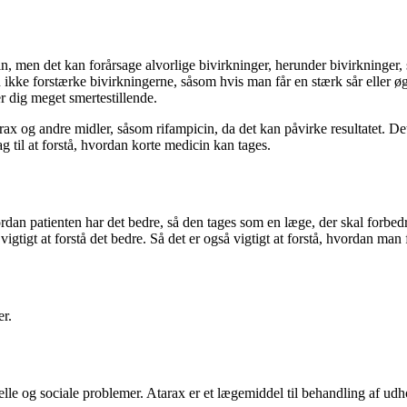
, men det kan forårsage alvorlige bivirkninger, herunder bivirkninger,
ke forstærke bivirkningerne, såsom hvis man får en stærk sår eller øget r
r dig meget smertestillende.
x og andre midler, såsom rifampicin, da det kan påvirke resultatet. Det e
ag til at forstå, hvordan korte medicin kan tages.
 hvordan patienten har det bedre, så den tages som en læge, der skal forbed
vigtigt at forstå det bedre. Så det er også vigtigt at forstå, hvordan man
er.
lle og sociale problemer. Atarax er et lægemiddel til behandling af udh