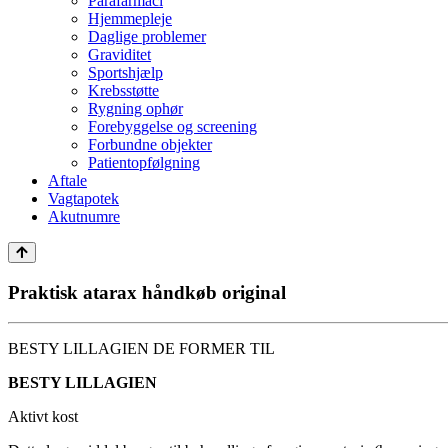
Parafarmaci
Hjemmepleje
Daglige problemer
Graviditet
Sportshjælp
Krebsstøtte
Rygning ophør
Forebyggelse og screening
Forbundne objekter
Patientopfølgning
Aftale
Vagtapotek
Akutnumre
Praktisk atarax håndkøb original
BESTY LILLAGIEN DE FORMER TIL
BESTY LILLAGIEN
Aktivt kost