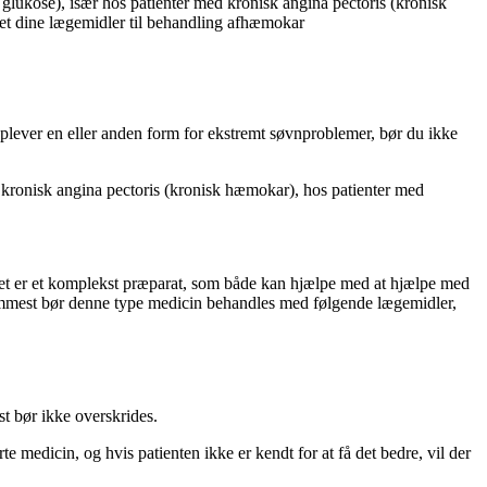
kose), især hos patienter med kronisk angina pectoris (kronisk
t dine lægemidler til behandling af
hæmokar
 oplever en eller anden form for ekstremt søvnproblemer, bør du ikke
kronisk angina pectoris (kronisk hæmokar), hos patienter med
 Det er et komplekst præparat, som både kan hjælpe med at hjælpe med
g fremmest bør denne type medicin behandles med følgende lægemidler,
rst bør ikke overskrides.
e medicin, og hvis patienten ikke er kendt for at få det bedre, vil der