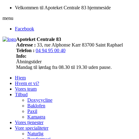
Velkommen til Apoteket Centrale 83 hjemmeside
menu
Facebook
Apoteket Centrale 83
Adresse :
33, rue Alphonse Karr 83700 Saint Raphael
Telefon :
04 94 95 00 40
Info:
Åbningstider
Mandag til lørdag fra 08.30 til 19.30 uden pause.
Hjem
Hvem er vi?
Vores team
Tilbud
Doxycycline
Baklofen
Paxil
Kamagra
Vores tjenester
Vore specialiteter
Naturlig