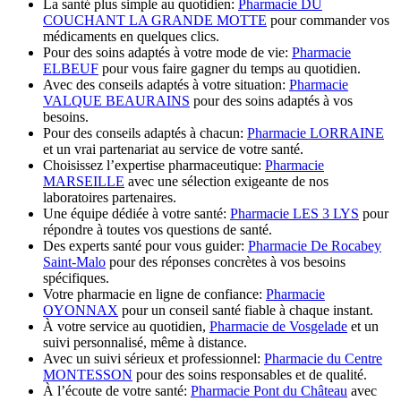
La santé plus simple au quotidien:
Pharmacie DU
COUCHANT LA GRANDE MOTTE
pour commander vos
médicaments en quelques clics.
Pour des soins adaptés à votre mode de vie:
Pharmacie
ELBEUF
pour vous faire gagner du temps au quotidien.
Avec des conseils adaptés à votre situation:
Pharmacie
VALQUE BEAURAINS
pour des soins adaptés à vos
besoins.
Pour des conseils adaptés à chacun:
Pharmacie LORRAINE
et un vrai partenariat au service de votre santé.
Choisissez l’expertise pharmaceutique:
Pharmacie
MARSEILLE
avec une sélection exigeante de nos
laboratoires partenaires.
Une équipe dédiée à votre santé:
Pharmacie LES 3 LYS
pour
répondre à toutes vos questions de santé.
Des experts santé pour vous guider:
Pharmacie De Rocabey
Saint-Malo
pour des réponses concrètes à vos besoins
spécifiques.
Votre pharmacie en ligne de confiance:
Pharmacie
OYONNAX
pour un conseil santé fiable à chaque instant.
À votre service au quotidien,
Pharmacie de Vosgelade
et un
suivi personnalisé, même à distance.
Avec un suivi sérieux et professionnel:
Pharmacie du Centre
MONTESSON
pour des soins responsables et de qualité.
À l’écoute de votre santé:
Pharmacie Pont du Château
avec