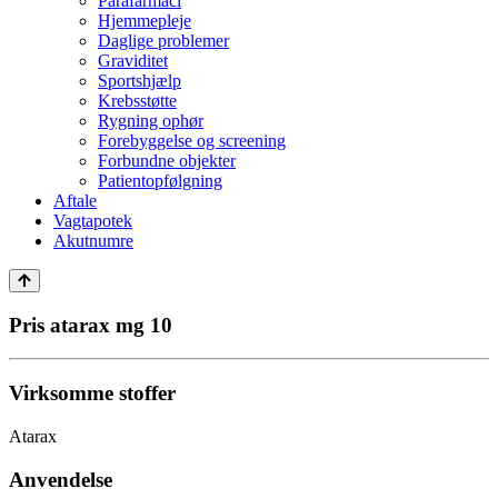
Parafarmaci
Hjemmepleje
Daglige problemer
Graviditet
Sportshjælp
Krebsstøtte
Rygning ophør
Forebyggelse og screening
Forbundne objekter
Patientopfølgning
Aftale
Vagtapotek
Akutnumre
Pris atarax mg 10
Virksomme stoffer
Atarax
Anvendelse